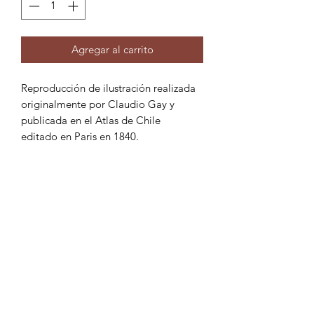
Agregar al carrito
Reproducción de ilustración realizada
originalmente por Claudio Gay y
publicada en el Atlas de Chile
editado en Paris en 1840.
INFORMACIÓN DEL
PRODUCTO
Impresa digitalmente en opalina
POLÍTICA DE ENVÍOS
telada de 220 gramos. Marco
imitación madera disponible en 3
Despachos gratuitos en Santiago por
tonos (disponibilidad según stock).
compras sobre $ 15.000, para montos
menores valor de despacho $ 2.900