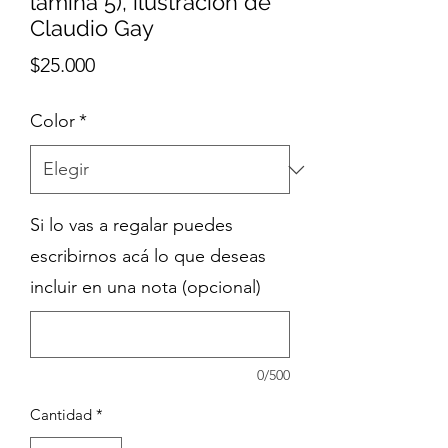
lámina 5), ilustración de
Claudio Gay
Precio
$25.000
Color
*
Si lo vas a regalar puedes
escribirnos acá lo que deseas
incluir en una nota (opcional)
0/500
Cantidad
*