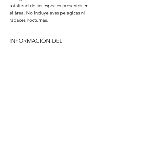
totalidad de las especies presentes en
el área. No incluye aves pelágicas ni
rapaces nocturnas.
INFORMACIÓN DEL
PRODUCTO
POLÍTICA DE ENVÍOS
Despachos gratuitos en Santiago por
compras sobre $ 35.000, para montos
menores valor de despacho $ 3.900
Envios por pagar a regiones vía
Correos de Chile o Chilexpress.
Formulario de suscripción