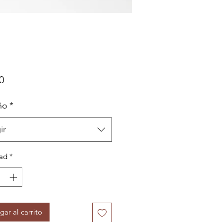
Precio
0
ño
*
ir
ad
*
gar al carrito