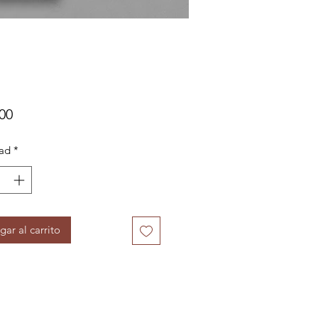
Precio
00
ad
*
gar al carrito