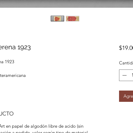
erena 1923
$19.0
na 1923
Cantid
nteramericana
Agre
DUCTO
Art en papel de algodón libre de acido (sin
ación a pedido, valor según tipo de material.