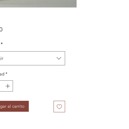
Precio
0
*
ir
ad
*
gar al carrito